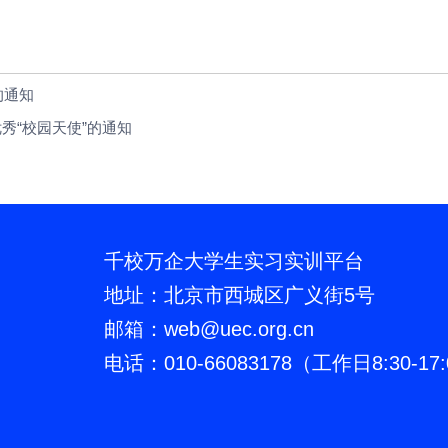
的通知
秀“校园天使”的通知
千校万企大学生实习实训平台
地址：北京市西城区广义街5号
邮箱：web
@
uec.org.cn
电话：010-66083178（工作日8:30-17