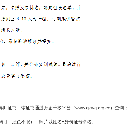
书，该证书通过万企千校平台（www.qxwq.org.cn）查询；
均可，底色不限），照片以姓名+身份证号命名。