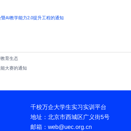
暨AI教学能力2.0提升工程的通知
塑教育生态
技能大赛的通知
千校万企大学生实习实训平台
地址：北京市西城区广义街5号
邮箱：web
@
uec.org.cn